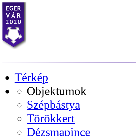
Térkép
Objektumok
Szépbástya
Törökkert
Dézsmapince