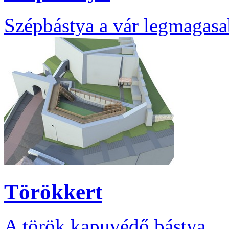
Szépbástya a vár legmagasa
Törökkert
A török kapuvédő bástya.