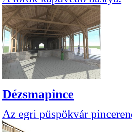
Dézsmapince
Az egri püspökvár pinceren