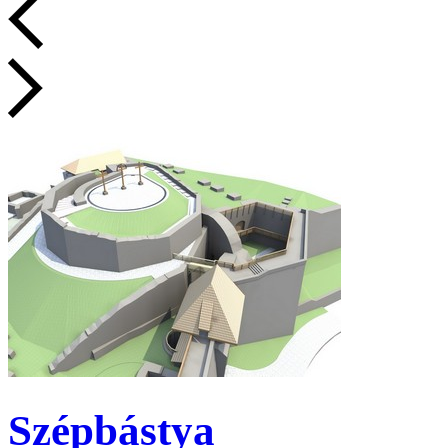
Szépbástya