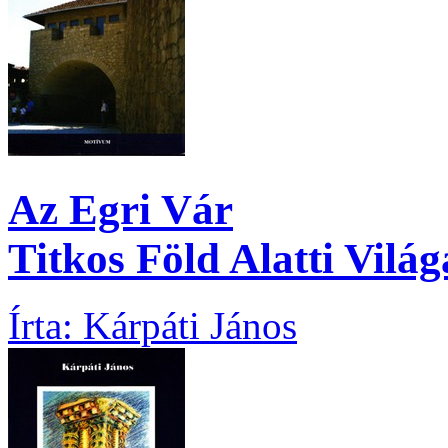
Az Egri Vár
Titkos Föld Alatti Világ
Írta: Kárpáti János