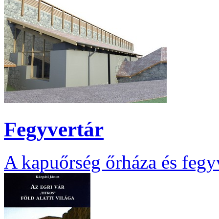
Fegyvertár
A kapuőrség őrháza és fegyv